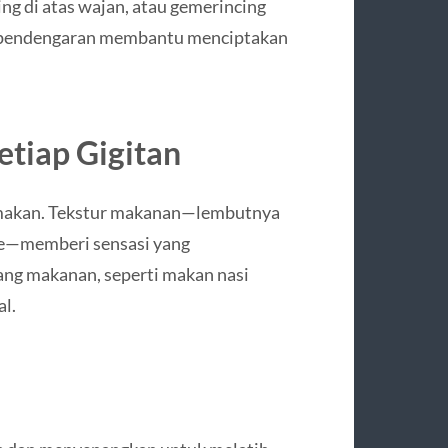
g di atas wajan, atau gemerincing
a pendengaran membantu menciptakan
etiap Gigitan
n makan. Tekstur makanan—lembutnya
ie—memberi sensasi yang
ang makanan, seperti makan nasi
l.