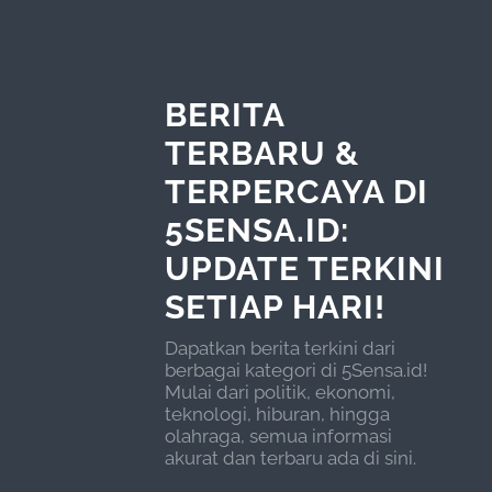
BERITA
TERBARU &
TERPERCAYA DI
5SENSA.ID:
UPDATE TERKINI
SETIAP HARI!
Dapatkan berita terkini dari
berbagai kategori di 5Sensa.id!
Mulai dari politik, ekonomi,
teknologi, hiburan, hingga
olahraga, semua informasi
akurat dan terbaru ada di sini.