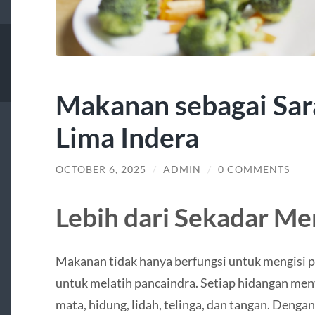
Makanan sebagai Sar
Lima Indera
OCTOBER 6, 2025
/
ADMIN
/
0 COMMENTS
Lebih dari Sekadar M
Makanan tidak hanya berfungsi untuk mengisi p
untuk melatih pancaindra. Setiap hidangan men
mata, hidung, lidah, telinga, dan tangan. Denga