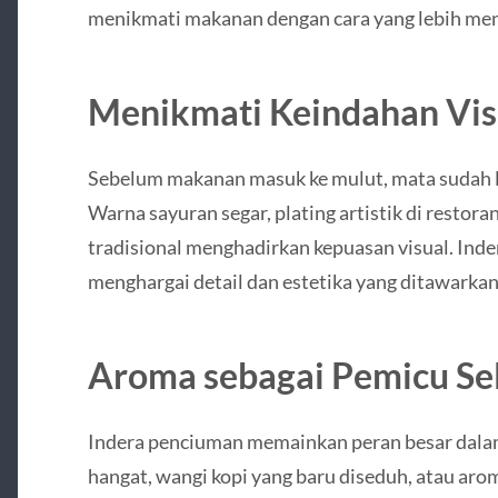
menikmati makanan dengan cara yang lebih me
Menikmati Keindahan Vis
Sebelum makanan masuk ke mulut, mata sudah 
Warna sayuran segar, plating artistik di restora
tradisional menghadirkan kepuasan visual. Ind
menghargai detail dan estetika yang ditawarka
Aroma sebagai Pemicu Se
Indera penciuman memainkan peran besar dala
hangat, wangi kopi yang baru diseduh, atau a