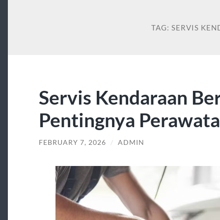
TAG:
SERVIS KE
Servis Kendaraan Be
Pentingnya Perawata
FEBRUARY 7, 2026
/
ADMIN