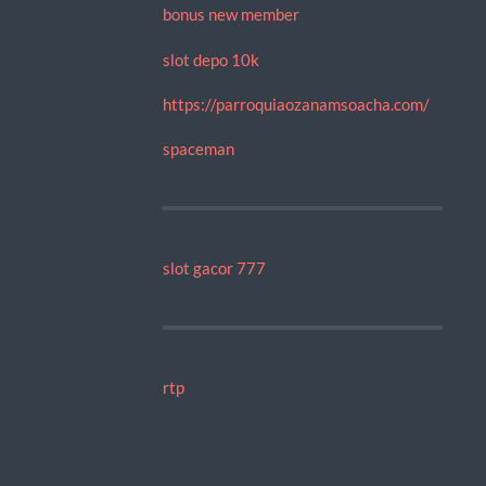
bonus new member
slot depo 10k
https://parroquiaozanamsoacha.com/
spaceman
slot gacor 777
rtp