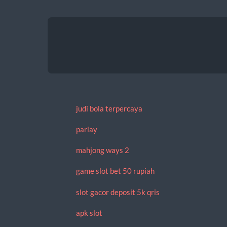
judi bola terpercaya
parlay
mahjong ways 2
game slot bet 50 rupiah
slot gacor deposit 5k qris
apk slot