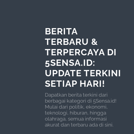
BERITA
TERBARU &
TERPERCAYA DI
5SENSA.ID:
UPDATE TERKINI
SETIAP HARI!
Dapatkan berita terkini dari
berbagai kategori di 5Sensa.id!
Mulai dari politik, ekonomi,
teknologi, hiburan, hingga
olahraga, semua informasi
akurat dan terbaru ada di sini.