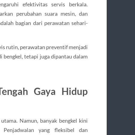
aruhi efektivitas servis berkala.
arkan perubahan suara mesin, dan
dalah bagian dari perawatan sehari-
vis rutin, perawatan preventif menjadi
i bengkel, tetapi juga dipantau dalam
Tengah Gaya Hidup
 utama. Namun, banyak bengkel kini
. Penjadwalan yang fleksibel dan