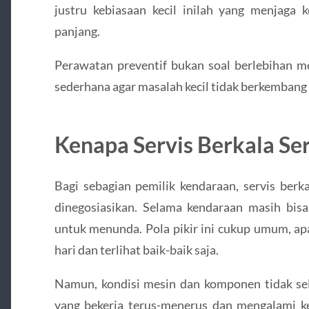
justru kebiasaan kecil inilah yang menjaga 
panjang.
Perawatan preventif bukan soal berlebihan me
sederhana agar masalah kecil tidak berkembang 
Kenapa Servis Berkala Se
Bagi sebagian pemilik kendaraan, servis berka
dinegosiasikan. Selama kendaraan masih bis
untuk menunda. Pola pikir ini cukup umum, apa
hari dan terlihat baik-baik saja.
Namun, kondisi mesin dan komponen tidak selal
yang bekerja terus-menerus dan mengalami k