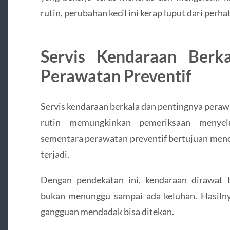
rutin, perubahan kecil ini kerap luput dari perha
Servis Kendaraan Berk
Perawatan Preventif
Servis kendaraan berkala dan pentingnya perawa
rutin memungkinkan pemeriksaan menye
sementara perawatan preventif bertujuan men
terjadi.
Dengan pendekatan ini, kendaraan dirawat 
bukan menunggu sampai ada keluhan. Hasilnya
gangguan mendadak bisa ditekan.