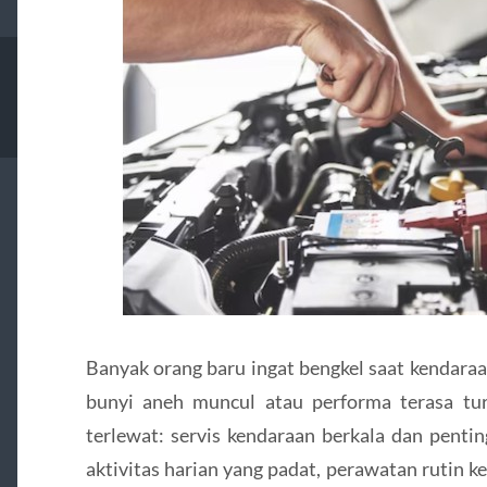
Banyak orang baru ingat bengkel saat kendara
bunyi aneh muncul atau performa terasa tur
terlewat: servis kendaraan berkala dan penti
aktivitas harian yang padat, perawatan rutin k