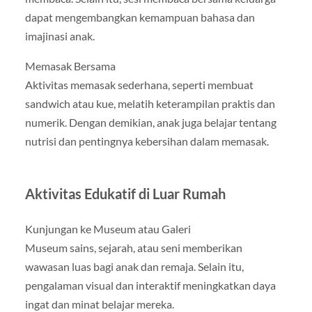
dapat mengembangkan kemampuan bahasa dan
imajinasi anak.
Memasak Bersama
Aktivitas memasak sederhana, seperti membuat
sandwich atau kue, melatih keterampilan praktis dan
numerik. Dengan demikian, anak juga belajar tentang
nutrisi dan pentingnya kebersihan dalam memasak.
Aktivitas Edukatif di Luar Rumah
Kunjungan ke Museum atau Galeri
Museum sains, sejarah, atau seni memberikan
wawasan luas bagi anak dan remaja. Selain itu,
pengalaman visual dan interaktif meningkatkan daya
ingat dan minat belajar mereka.