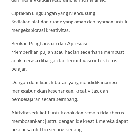
Ciptakan Lingkungan yang Mendukung
Sediakan alat dan ruang yang aman dan nyaman untuk
mengeksplorasi kreativitas.
Berikan Penghargaan dan Apresiasi
Memberikan pujian atau hadiah sederhana membuat
anak merasa dihargai dan termotivasi untuk terus
belajar.
Dengan demikian, hiburan yang mendidik mampu
menggabungkan kesenangan, kreativitas, dan
pembelajaran secara seimbang.
Aktivitas edukatif untuk anak dan remaja tidak harus
membosankan; justru dengan ide kreatif, mereka dapat
belajar sambil bersenang-senang.