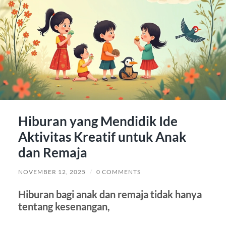
Hiburan yang Mendidik Ide
Aktivitas Kreatif untuk Anak
dan Remaja
NOVEMBER 12, 2025
/
0 COMMENTS
Hiburan bagi anak dan remaja tidak hanya
tentang kesenangan,